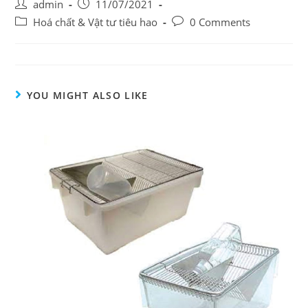
Post
Post
admin
11/07/2021
author:
published:
Post
Post
Hoá chất & Vật tư tiêu hao
0 Comments
category:
comments:
YOU MIGHT ALSO LIKE