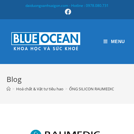
Skip
daiduongxanhsaigon.com - Hotline : 0978.080.731
to
content
MENU
Blog
>
Hoá chất & Vật tư tiêu hao
>
ỐNG SILICON RAUMEDIC