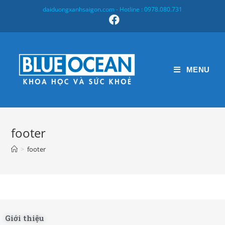
daiduongxanhsaigon.com - Hotline : 0978.080.731
MENU
footer
>
footer
Giới thiệu