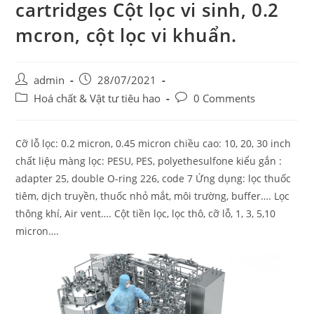
cartridges Cột lọc vi sinh, 0.2
mcron, cột lọc vi khuẩn.
Post
Post
admin
28/07/2021
author:
published:
Post
Post
Hoá chất & Vật tư tiêu hao
0 Comments
category:
comments:
Cỡ lỗ lọc: 0.2 micron, 0.45 micron chiều cao: 10, 20, 30 inch
chất liệu màng lọc: PESU, PES, polyethesulfone kiểu gắn :
adapter 25, double O-ring 226, code 7 Ứng dụng: lọc thuốc
tiêm, dịch truyền, thuốc nhỏ mắt, môi trường, buffer…. Lọc
thông khí, Air vent…. Cột tiền lọc, lọc thô, cỡ lỗ, 1, 3, 5,10
micron….