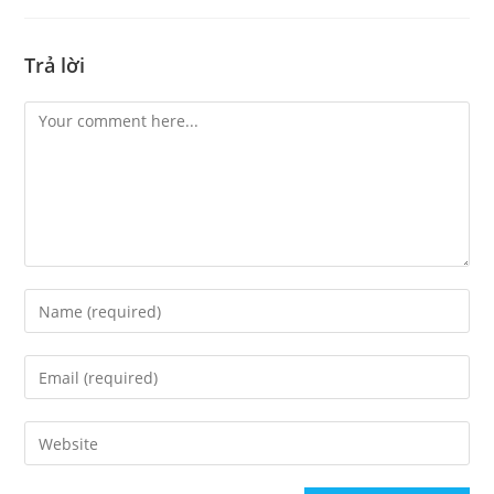
Trả lời
Comment
Enter
your
name
Enter
or
your
username
email
Enter
to
address
your
comment
to
website