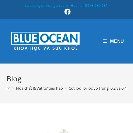
Skip
daiduongxanhsaigon.com - Hotline : 0978.080.731
to
content
MENU
Blog
>
Hoá chất & Vật tư tiêu hao
>
Cột lọc, lõi lọc vô trùng, 0.2 và 0.45 m