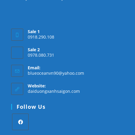
Sale 1
0918.290.108
Sale 2
0978.080.731
Email:
Opens
blueoceanvn90@yahoo.com
in
your
Website:
application
daiduongxanhsaigon.com
Follow Us
Opens