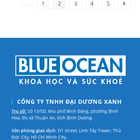
1
2
3
4
5
Go to t
Red
Go to the previous page
Ginseng
Extract
Capsule
CÔNG TY TNHH ĐẠI DƯƠNG XANH
Trụ sở:
Số 13/5D, khu phố Bình Đáng, phường Bình
Hòa, thị xã Thuận An, tỉnh Bình Dương.
Văn phòng giao dịch
: D1 street, Linh Tây Tower, Thủ
Đức City, Hồ Chí Minh City.