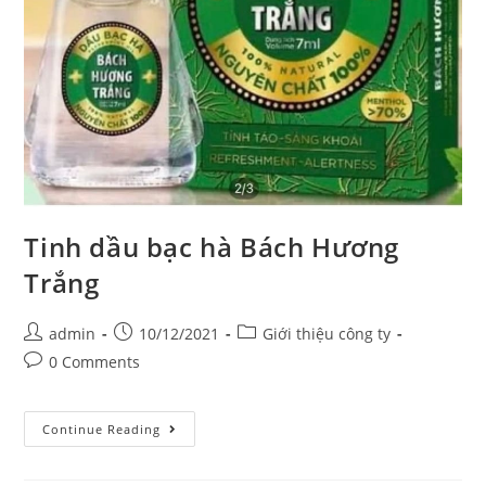
Tinh dầu bạc hà Bách Hương
Trắng
Post
Post
Post
admin
10/12/2021
Giới thiệu công ty
author:
published:
category:
Post
0 Comments
comments:
Tinh
Continue Reading
dầu
bạc