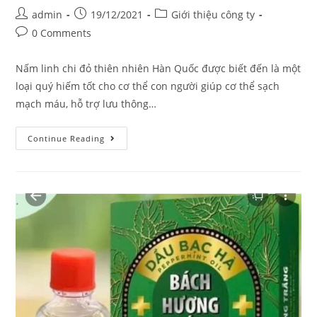
Post
Post
Post
admin
19/12/2021
Giới thiệu công ty
author:
published:
category:
Post
0 Comments
comments:
Nấm linh chi đỏ thiên nhiên Hàn Quốc được biết đến là một
loại quý hiếm tốt cho cơ thể con người giúp cơ thể sạch
mạch máu, hỗ trợ lưu thông…
Nấm
Continue Reading
linh
chi
đỏ
thiên
nhiên
Hàn
Quốc