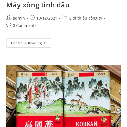
Máy xông tinh dầu
Post
Post
Post
admin
10/12/2021
Giới thiệu công ty
author:
published:
category:
Post
0 Comments
comments:
Máy
Continue Reading
xông
tinh
dầu