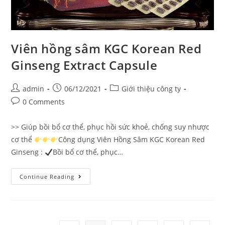
Viên hồng sâm KGC Korean Red
Ginseng Extract Capsule
Post
Post
Post
admin
06/12/2021
Giới thiệu công ty
author:
published:
category:
Post
0 Comments
comments:
>> Giúp bồi bổ cơ thể, phục hồi sức khoẻ, chống suy nhược
cơ thể
Công dụng Viên Hồng Sâm KGC Korean Red
Ginseng :
Bồi bổ cơ thể, phục…
Viên
Continue Reading
hồng
sâm
KGC
Korean