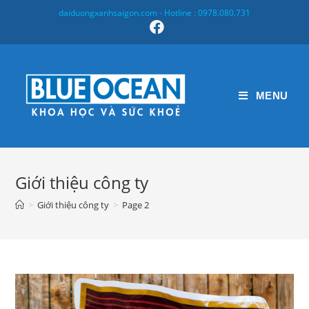
Skip
daiduongxanhsaigon.com - Hotline : 0978.080.731
to
content
MENU
Giới thiệu công ty
>
Giới thiệu công ty
>
Page 2