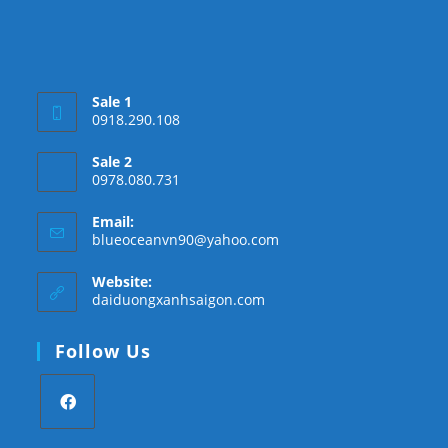
Sale 1
0918.290.108
Sale 2
0978.080.731
Email:
Opens
blueoceanvn90@yahoo.com
in
your
Website:
application
daiduongxanhsaigon.com
Follow Us
Opens