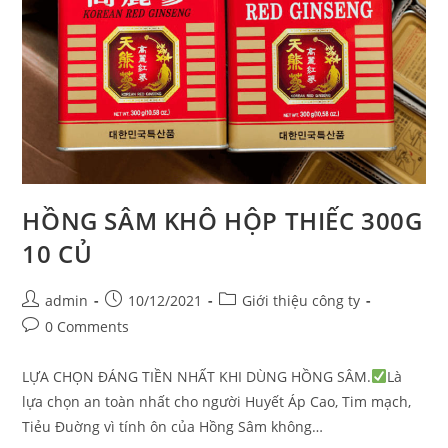
HỒNG SÂM KHÔ HỘP THIẾC 300G
10 CỦ
Post
Post
Post
admin
10/12/2021
Giới thiệu công ty
author:
published:
category:
Post
0 Comments
comments:
LỰA CHỌN ĐÁNG TIỀN NHẤT KHI DÙNG HỒNG SÂM.
Là
lựa chọn an toàn nhất cho người Huyết Áp Cao, Tim mạch,
Tiẻu Đuờng vì tính ôn của Hồng Sâm không…