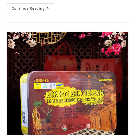
HỒNG
Continue Reading
SÂM
KHÔ
HỘP
THIẾC
300G
10
CỦ