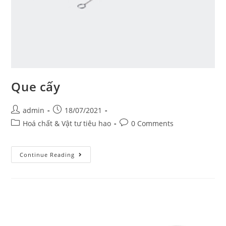
Que cấy
Post
Post
admin
18/07/2021
author:
published:
Post
Post
Hoá chất & Vật tư tiêu hao
0 Comments
category:
comments:
Que
Continue Reading
cấy