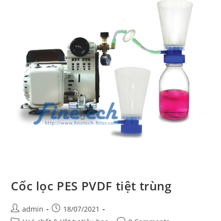
Cốc lọc PES PVDF tiệt trùng
Post
Post
admin
18/07/2021
author:
published: