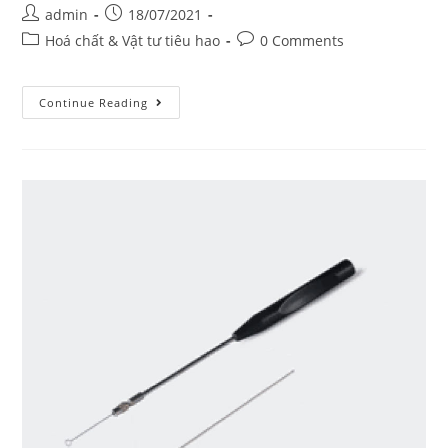
Post
Post
admin
18/07/2021
author:
published:
Post
Post
Hoá chất & Vật tư tiêu hao
0 Comments
category:
comments:
Đĩa
Continue Reading
petri
60mm+
90mm