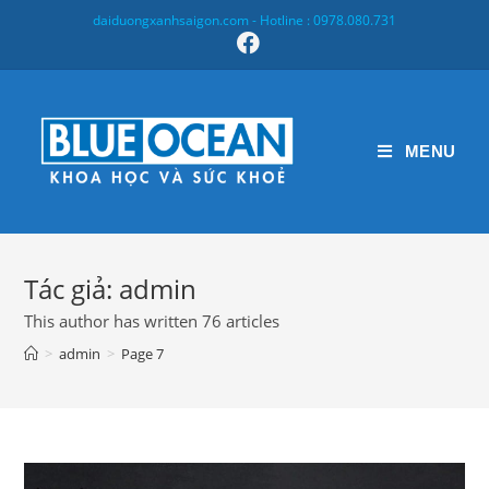
Skip
daiduongxanhsaigon.com - Hotline : 0978.080.731
to
content
MENU
Tác giả:
admin
This author has written 76 articles
>
admin
>
Page 7