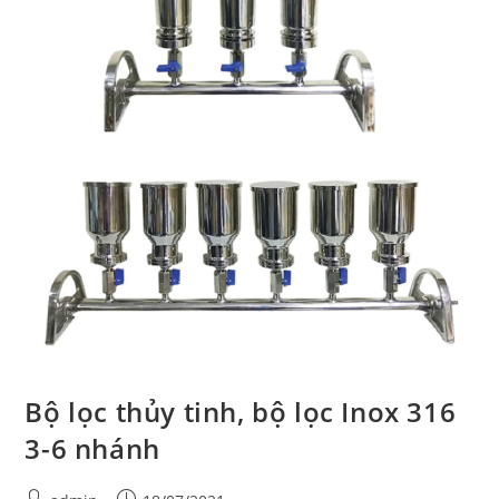
+
0.2um
Bộ lọc thủy tinh, bộ lọc Inox 316
3-6 nhánh