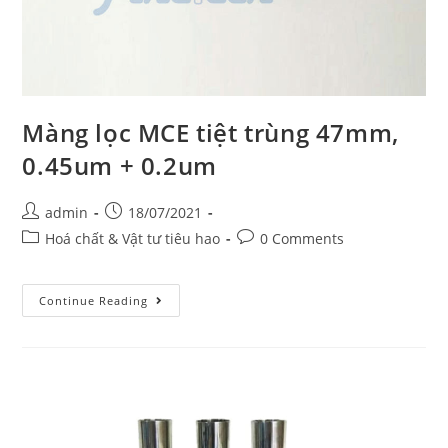
Màng lọc MCE tiệt trùng 47mm,
0.45um + 0.2um
Post
Post
admin
18/07/2021
author:
published:
Post
Post
Hoá chất & Vật tư tiêu hao
0 Comments
category:
comments:
Màng
Continue Reading
lọc
MCE
tiệt
trùng
47mm,
0.45um