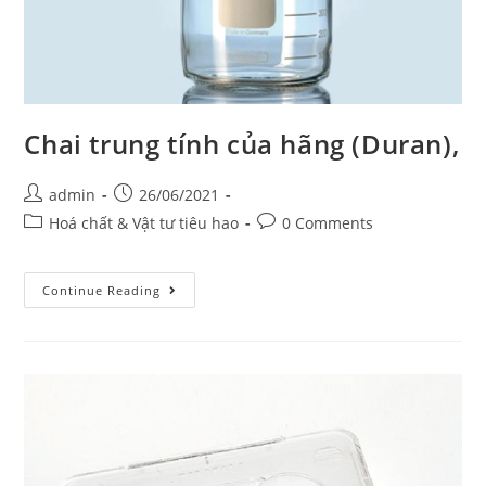
Chai trung tính của hãng (Duran),
Post
Post
admin
26/06/2021
author:
published:
Post
Post
Hoá chất & Vật tư tiêu hao
0 Comments
category:
comments:
Chai
Continue Reading
trung
tính
của
hãng
(Duran),