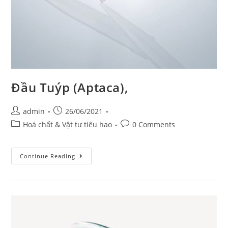
Đầu Tuýp (Aptaca),
Post
Post
admin
26/06/2021
author:
published:
Post
Post
Hoá chất & Vật tư tiêu hao
0 Comments
category:
comments:
Đầu
Continue Reading
Tuýp
(Aptaca),