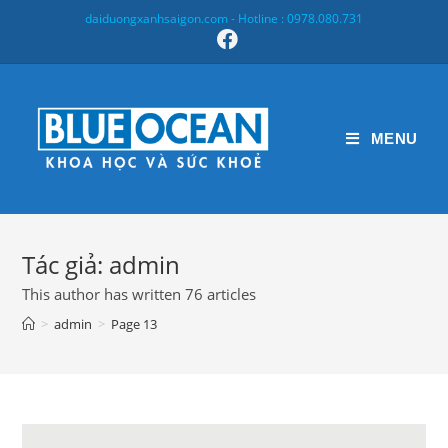
Skip
daiduongxanhsaigon.com - Hotline : 0978.080.731
to
content
MENU
Tác giả:
admin
This author has written 76 articles
>
admin
>
Page 13