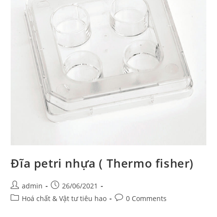
Đĩa petri nhựa ( Thermo fisher)
Post
Post
admin
26/06/2021
author:
published:
Post
Post
Hoá chất & Vật tư tiêu hao
0 Comments
category:
comments: