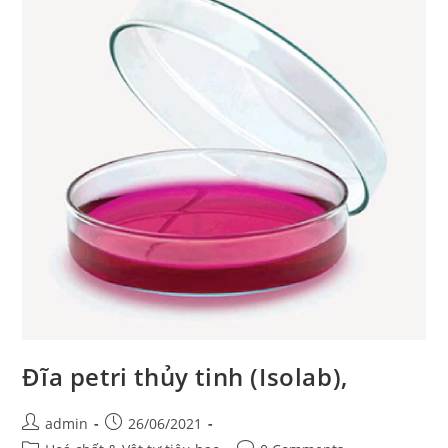
Đĩa petri thủy tinh (Isolab),
Post
Post
admin
26/06/2021
author:
published: