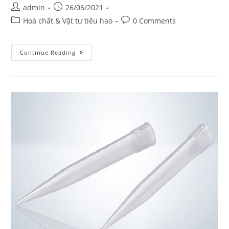
Post
Post
admin
26/06/2021
author:
published:
Post
Post
Hoá chất & Vật tư tiêu hao
0 Comments
category:
comments:
Đầu
Continue Reading
Cone
(Gosselin)